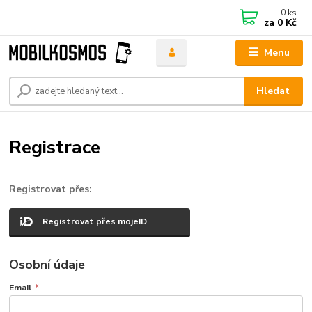
0
ks
za
0 Kč
Menu
Hledat
Registrace
Registrovat přes:
Registrovat přes mojeID
Osobní údaje
Email
*