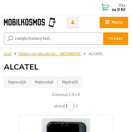
0
ks
za
0 Kč
Menu
Hledat
Úvod
Telefony na náhradní díly - NEFUNKČNÍ!
ALCATEL
ALCATEL
Nejnovější
Nejlevnější
Nejdražší
Zobrazuji 1-6 z 6
strana
z 1