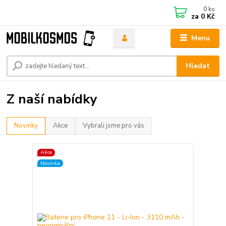
0
ks
za
0 Kč
Menu
Hledat
Z naší nabídky
Novinky
Akce
Vybrali jsme pro vás
Akce
Novinka