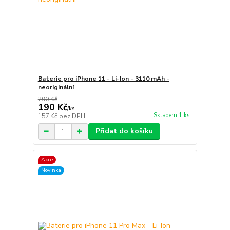
Baterie pro iPhone 11 - Li-Ion - 3110 mAh -
neoriginální
290 Kč
190 Kč
/
ks
Skladem 1 ks
157 Kč
bez DPH
Přidat do košíku
Akce
Novinka