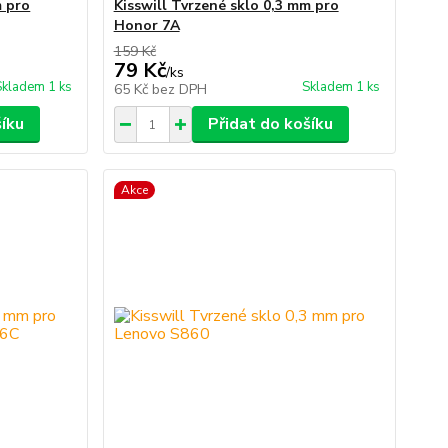
m pro
Kisswill Tvrzené sklo 0,3 mm pro
Honor 7A
159 Kč
79 Kč
/
ks
Skladem 1 ks
Skladem 1 ks
65 Kč
bez DPH
šíku
Přidat do košíku
Akce