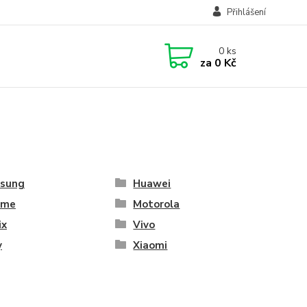
Přihlášení
0
ks
za
0 Kč
sung
Huawei
lme
Motorola
ix
Vivo
y
Xiaomi