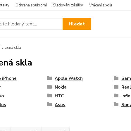
ntakty
Ochrana soukromí
Sledování zásilky
Vrácení zboží
Hledat
vrzená skla
ená skla
e iPhone
Apple Watch
Sam
r
Nokia
Rea
vo
HTC
Infin
lus
Asus
Son