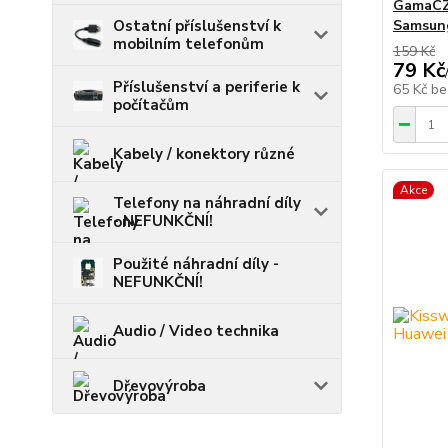
GamaCZ 
Ostatní příslušenství k
Samsun
mobilním telefonům
159 Kč
79 Kč
Příslušenství a periferie k
65 Kč
be
počítačům
Kabely / konektory různé
Akce
Telefony na náhradní díly
- NEFUNKČNÍ!
Použité náhradní díly -
NEFUNKČNÍ!
Audio / Video technika
Dřevovýroba