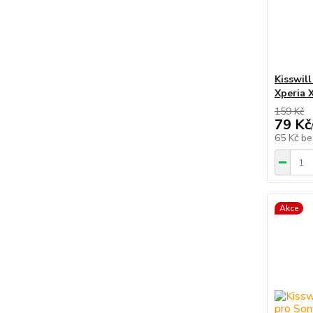
Kisswil
Xperia 
159 Kč
79 Kč
65 Kč
be
Akce