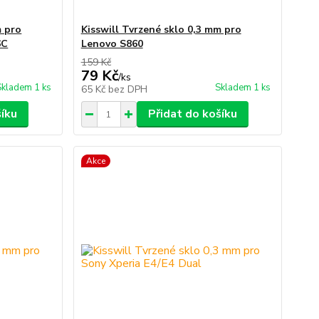
m pro
Kisswill Tvrzené sklo 0,3 mm pro
6C
Lenovo S860
159 Kč
79 Kč
/
ks
Skladem 1 ks
Skladem 1 ks
65 Kč
bez DPH
šíku
Přidat do košíku
Akce