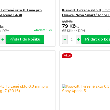
l Tvrzené sklo 0,3 mm pro
Kisswill Tvrzené sklo 0,3 m
 Ascend G630
Huawei Nova Smart/Honor 
159 Kč
79 Kč
/
ks
/
ks
Skladem 1 ks
z DPH
65 Kč
bez DPH
Přidat do košíku
Přidat do ko
Akce