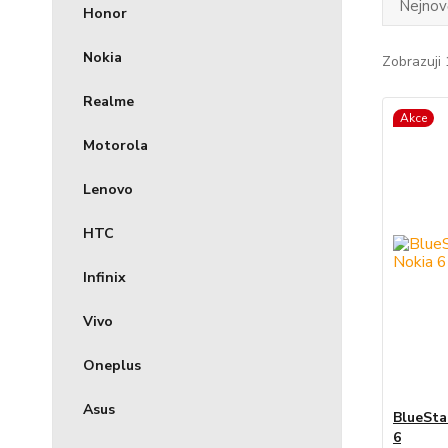
Nejnově
Honor
Nokia
Zobrazuji 
Realme
Akce
Motorola
Lenovo
HTC
Infinix
Vivo
Oneplus
Asus
BlueSta
6