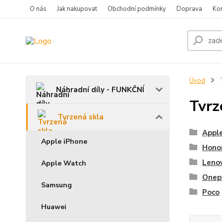
O nás
Jak nakupovat
Obchodní podmínky
Doprava
Ko
Úvod
T
Náhradní díly - FUNKČNÍ
Tvrz
Tvrzená skla
Appl
Apple iPhone
Hono
Leno
Apple Watch
Onep
Samsung
Poco
Huawei