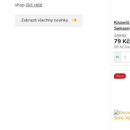
shop
číst celé
Zobrazit všechny novinky
Kisswil
Samsung
159 Kč
79 Kč
65 Kč
be
Akce