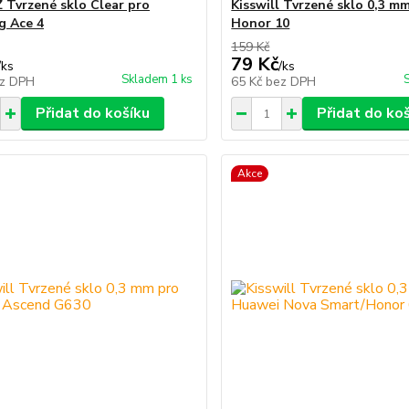
Tvrzené sklo Clear pro
Kisswill Tvrzené sklo 0,3 m
g Ace 4
Honor 10
159 Kč
79 Kč
/
ks
/
ks
Skladem 1 ks
z DPH
65 Kč
bez DPH
Přidat do košíku
Přidat do ko
Akce