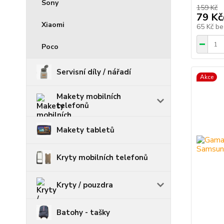
Sony
159 Kč
79 Kč
Xiaomi
65 Kč
be
Poco
Servisní díly / nářadí
Akce
Makety mobilních
telefonů
Makety tabletů
Kryty mobilních telefonů
Kryty / pouzdra
Batohy - tašky