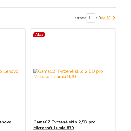
strana
z 9
další
Akce
Lenovo
GamaCZ Tvrzené sklo 2,5D pro
Microsoft Lumia 830