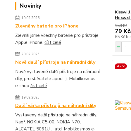
Novinky
Kisswil
Huawei
10.02.2026
Zlevněny baterie pro iPhone
159 Kč
79 Kč
Zlevnili jsme všechny baterie pro přístroje
65 Kč
be
Apple iPhone.
číst celé
28.02.2025
Nově další přístroje na náhradní díly
Akce
Nově vystavené další přístroje na náhradní
díly, pro sběratele apod. :). Mobilkosmos
e-shop
číst celé
19.02.2025
Další várka přístrojů na náhradní díly
Vystaveny další přístroje na náhradní díly.
Např. NOKIA C5-00, NOKIA N70,
ALCATEL 5061U ... atd. Mobilkosmos e-