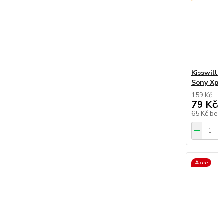
Kisswil
Sony Xp
159 Kč
79 Kč
65 Kč
be
Akce