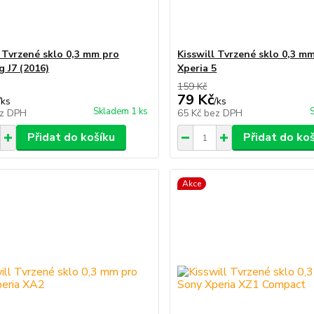
l Tvrzené sklo 0,3 mm pro
Kisswill Tvrzené sklo 0,3 m
 J7 (2016)
Xperia 5
159 Kč
79 Kč
/
ks
/
ks
Skladem 1 ks
z DPH
65 Kč
bez DPH
Přidat do košíku
Přidat do ko
Akce