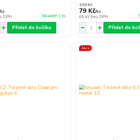
159 Kč
79 Kč
/
ks
/
ks
Skladem 1 ks
z DPH
65 Kč
bez DPH
Přidat do košíku
Přidat do ko
Akce