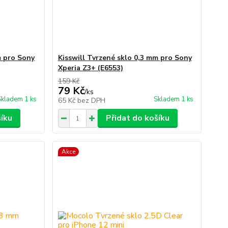
m pro Sony
Kisswill Tvrzené sklo 0,3 mm pro Sony
Xperia Z3+ (E6553)
159 Kč
79 Kč
/
ks
Skladem 1 ks
Skladem 1 ks
65 Kč
bez DPH
šíku
Přidat do košíku
Akce