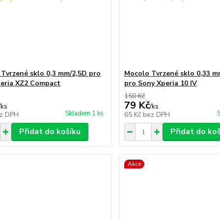
l Tvrzené sklo 0,3 mm/2,5D pro
Mocolo Tvrzené sklo 0,33 m
eria XZ2 Compact
pro Sony Xperia 10 IV
150 Kč
79 Kč
/
ks
/
ks
Skladem 1 ks
z DPH
65 Kč
bez DPH
Přidat do košíku
Přidat do ko
Akce