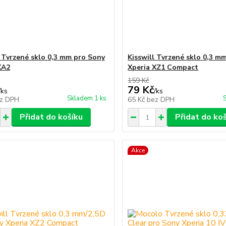
l Tvrzené sklo 0,3 mm pro Sony
Kisswill Tvrzené sklo 0,3 m
XA2
Xperia XZ1 Compact
159 Kč
79 Kč
/
ks
/
ks
Skladem 1 ks
z DPH
65 Kč
bez DPH
Přidat do košíku
Přidat do ko
Akce