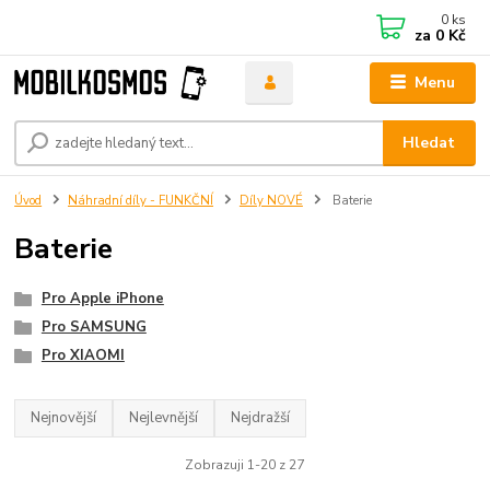
0
ks
za
0 Kč
Menu
Hledat
Úvod
Náhradní díly - FUNKČNÍ
Díly NOVÉ
Baterie
Baterie
Pro Apple iPhone
Pro SAMSUNG
Pro XIAOMI
Nejnovější
Nejlevnější
Nejdražší
Zobrazuji 1-20 z 27