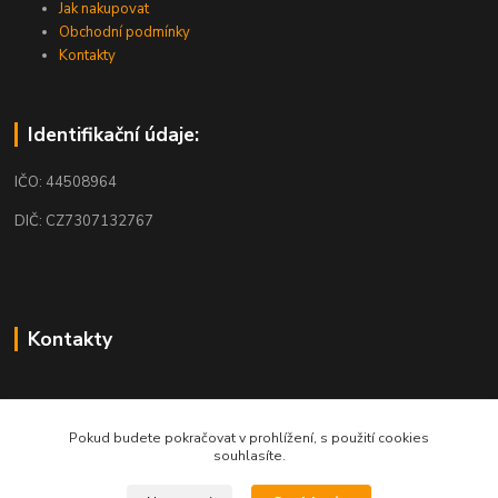
Jak nakupovat
Obchodní podmínky
Kontakty
Identifikační údaje:
IČO: 44508964
DIČ: CZ7307132767
Kontakty
obchod@mobilkosmos.cz
Pokud budete pokračovat v prohlížení, s použití cookies
souhlasíte.