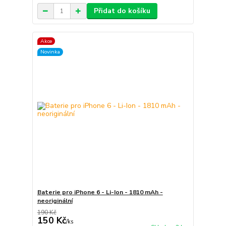
Přidat do košíku
Akce
Novinka
Baterie pro iPhone 6 - Li-Ion - 1810 mAh -
neoriginální
190 Kč
150 Kč
/
ks