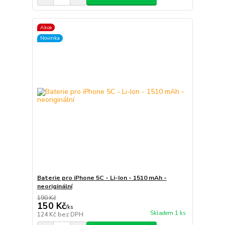
Akce
Novinka
Baterie pro iPhone 5C - Li-Ion - 1510 mAh -
neoriginální
190 Kč
150 Kč
/
ks
Skladem 1 ks
124 Kč
bez DPH