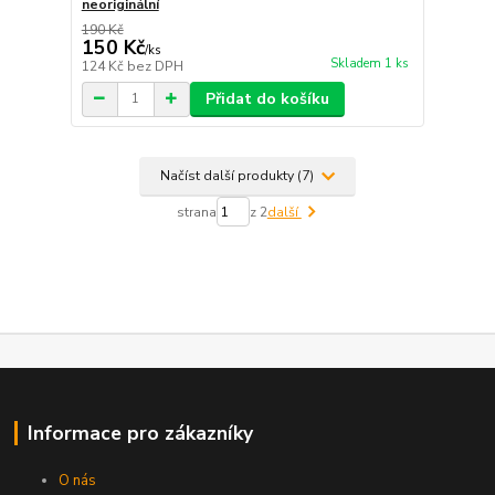
neoriginální
190 Kč
150 Kč
/
ks
Skladem 1 ks
124 Kč
bez DPH
Přidat do košíku
Načíst další produkty (7)
strana
z 2
další
Informace pro zákazníky
O nás