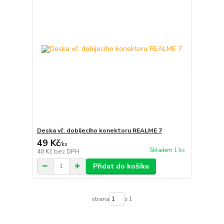
Deska vč. dobíjecího konektoru REALME 7
49 Kč
/
ks
Skladem 1 ks
40 Kč
bez DPH
Přidat do košíku
strana
z 1