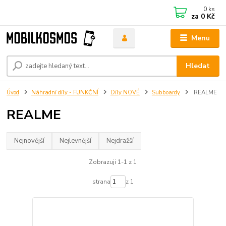
0
ks
za
0 Kč
Menu
Hledat
Úvod
Náhradní díly - FUNKČNÍ
Díly NOVÉ
Subboardy
REALME
REALME
Nejnovější
Nejlevnější
Nejdražší
Zobrazuji 1-1 z 1
strana
z 1