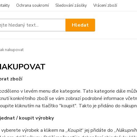
ntakty
Ochrana soukromí
Sledování zásilky
Vrácení zboží
Hledat
ak nakupovat
 NAKUPOVAT
brat zboží
rozděleno v levém menu dle kategorie. Tato kategorie dále může b
knutí konkrétního zboží se vám zobrazí podrobné informace včetně 
oupite kliknutím na tlačítko "koupit". Takto je přidáno do nákup
bjednat / koupit výrobky
i vyberete výrobek a klikem na „
Koupit
“ jej přidáte do „
Nákupníh