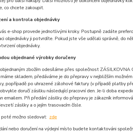
le) pro další nákupy. Další možností je dokončení objednávky kli
e, co chcete zakoupit.
zení a kontrola objednávky
vás e-shop provede jednotlivými kroky. Postupně zadáte prefero
aci objednávky ji potvrdíte. Pokud jste vše udělali správně, do 
tvrzení objednávky.
udou objednané výrobky doručeny
s objednaným zbožím odesíláme přes společnost ZÁSILKOVNA CZ 
 máme skladem, předáváme je do přepravy v nejbližším možném te
y, popřípadě po uhrazené zálohové faktury (v případě platby př
obvykle doručí zásilku následující pracovní den. Je-li doba expedi
án emailem. Při předání zásilky do přepravy je zákazník info
řevzetí zásilky a o jejím trasovacím čísle.
je poté možno sledovat:
zde
dání nebo doručení na výdejní místo budete kontaktováni spole