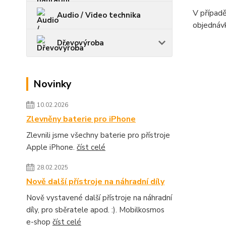
V případě
Audio / Video technika
objednávk
Dřevovýroba
Novinky
10.02.2026
Zlevněny baterie pro iPhone
Zlevnili jsme všechny baterie pro přístroje
Apple iPhone.
číst celé
28.02.2025
Nově další přístroje na náhradní díly
Nově vystavené další přístroje na náhradní
díly, pro sběratele apod. :). Mobilkosmos
e-shop
číst celé