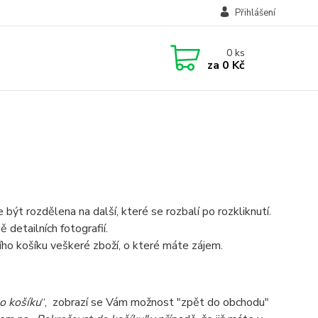
Přihlášení
0
ks
za
0 Kč
ýt rozdělena na další, které se rozbalí po rozkliknutí.
detailních fotografií.
ního košíku veškeré zboží, o které máte zájem.
o košíku
“, zobrazí se Vám možnost "zpět do obchodu"