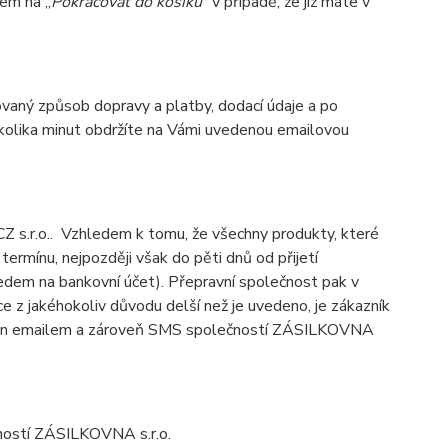
kem na „
Pokračovat do košíku"
v případě, že již máte v
vaný způsob dopravy a platby, dodací údaje a po
několika minut obdržíte na Vámi uvedenou emailovou
s.r.o.. Vzhledem k tomu, že všechny produkty, které
rmínu, nejpozději však do pěti dnů od přijetí
edem na bankovní účet). Přepravní společnost pak v
ce z jakéhokoliv důvodu delší než je uvedeno, je zákazník
rmován emailem a zároveň SMS společností ZÁSILKOVNA
čností ZÁSILKOVNA s.r.o.