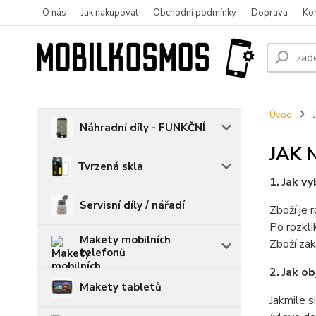
O nás
Jak nakupovat
Obchodní podmínky
Doprava
Ko
Úvod
J
Náhradní díly - FUNKČNÍ
JAK
Tvrzená skla
1. Jak vy
Servisní díly / nářadí
Zboží je 
Po rozkli
Makety mobilních
Zboží zak
telefonů
2. Jak o
Makety tabletů
Jakmile s