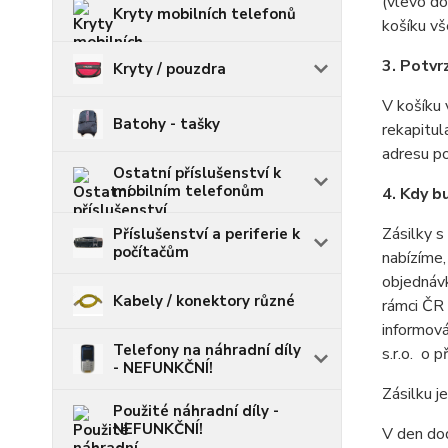
(vlevo do
Kryty mobilních telefonů
košíku vš
3. Potvr
Kryty / pouzdra
V košíku 
Batohy - tašky
rekapitul
adresu po
Ostatní příslušenství k
mobilním telefonům
4. Kdy b
Zásilky 
Příslušenství a periferie k
počítačům
nabízíme,
objednávk
Kabely / konektory různé
rámci ČR 
informov
Telefony na náhradní díly
s.r.o. o p
- NEFUNKČNÍ!
Zásilku 
Použité náhradní díly -
NEFUNKČNÍ!
V den do