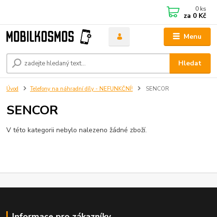
0
ks
za
0 Kč
Menu
Hledat
Úvod
Telefony na náhradní díly - NEFUNKČNÍ!
SENCOR
SENCOR
V této kategorii nebylo nalezeno žádné zboží.
Informace pro zákazníky