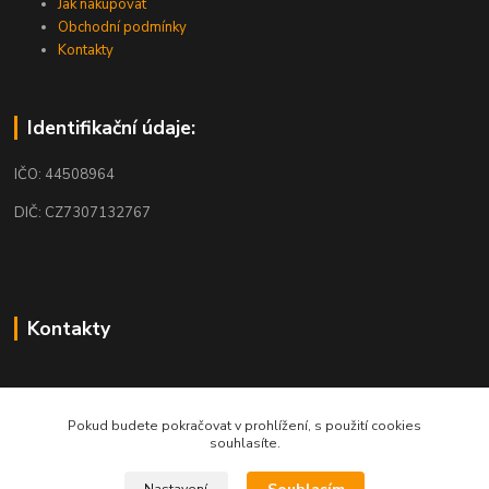
Jak nakupovat
Obchodní podmínky
Kontakty
Identifikační údaje:
IČO: 44508964
DIČ: CZ7307132767
Kontakty
obchod@mobilkosmos.cz
Pokud budete pokračovat v prohlížení, s použití cookies
souhlasíte.