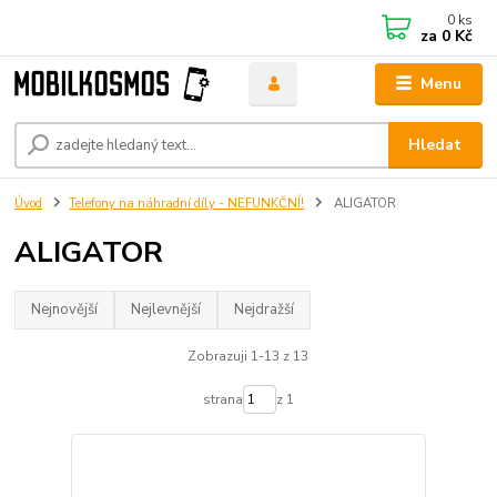
0
ks
za
0 Kč
Menu
Hledat
Úvod
Telefony na náhradní díly - NEFUNKČNÍ!
ALIGATOR
ALIGATOR
Nejnovější
Nejlevnější
Nejdražší
Zobrazuji 1-13 z 13
strana
z 1