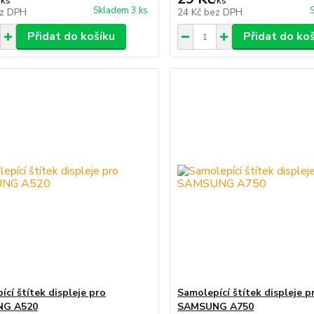
/
ks
/
ks
Skladem 3 ks
z DPH
24 Kč
bez DPH
Přidat do košíku
Přidat do ko
cí štítek displeje pro
Samolepící štítek displeje p
G A520
SAMSUNG A750