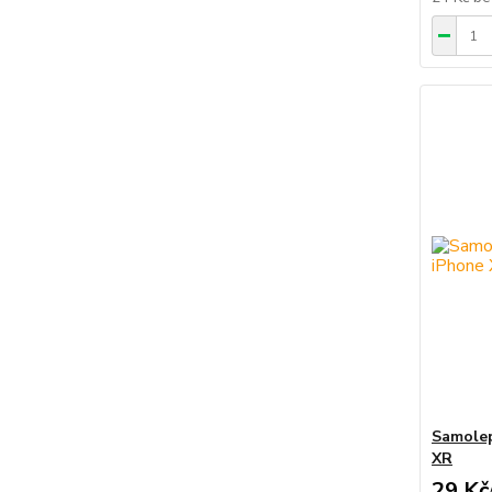
Samolep
XR
29 Kč