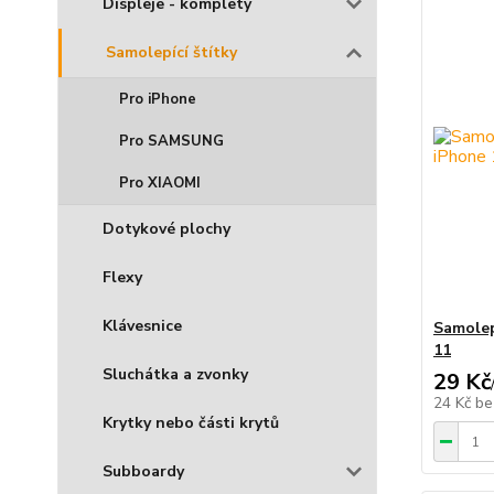
Displeje - komplety
Samolepící štítky
Pro iPhone
Pro SAMSUNG
Pro XIAOMI
Dotykové plochy
Flexy
Klávesnice
Samolep
11
Sluchátka a zvonky
29 Kč
24 Kč
be
Krytky nebo části krytů
Subboardy