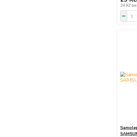
24 Kč
be
Samolepí
SAMSUN