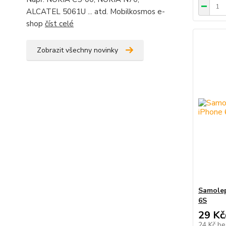
ALCATEL 5061U ... atd. Mobilkosmos e-
shop
číst celé
Zobrazit všechny novinky
Samolep
6S
29 Kč
24 Kč
be