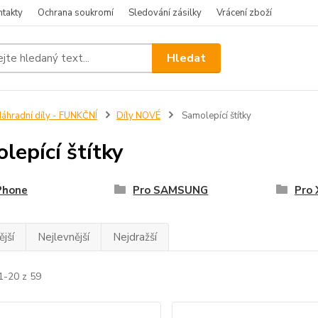
ntakty
Ochrana soukromí
Sledování zásilky
Vrácení zboží
Hledat
áhradní díly - FUNKČNÍ
Díly NOVÉ
Samolepící štítky
lepící štítky
Phone
Pro SAMSUNG
Pro
jší
Nejlevnější
Nejdražší
1-20 z 59