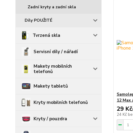
Zadní kryty a zadní skla
Díly POUŽITÉ
Tvrzená skla
Servisní díly / nářadí
Makety mobilních
telefonů
Makety tabletů
Samolep
12 Max 
Kryty mobilních telefonů
29 Kč
24 Kč
be
Kryty / pouzdra