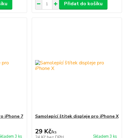
šíku
Přidat do košíku
ro iPhone 7
Samolepící štítek displeje pro iPhone X
29 Kč
/
ks
Skladem 3 ks
Skladem 3 ks
24 Kč
bez DPH