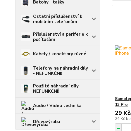
Batohy - tašky
Ostatní příslušenství k
mobilním telefonům
Příslušenství a periferie k
počítačům
Kabely / konektory různé
Telefony na náhradní díly
- NEFUNKČNÍ!
Použité náhradní díly -
NEFUNKČNÍ!
Samolep
13 Pro
Audio / Video technika
29 Kč
24 Kč
be
Dřevovýroba