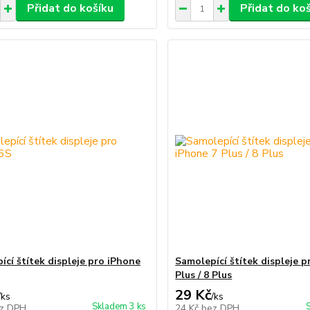
Přidat do košíku
Přidat do ko
ící štítek displeje pro iPhone
Samolepící štítek displeje p
Plus / 8 Plus
29 Kč
/
ks
/
ks
Skladem 3 ks
z DPH
24 Kč
bez DPH