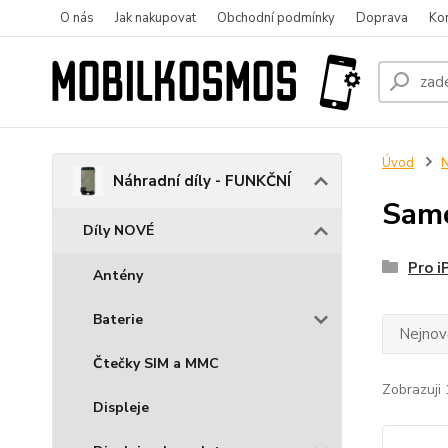
O nás
Jak nakupovat
Obchodní podmínky
Doprava
Ko
Úvod
N
Náhradní díly - FUNKČNÍ
Samo
Díly NOVÉ
Pro i
Antény
Baterie
Nejnově
Čtečky SIM a MMC
Zobrazuji 
Displeje