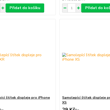
Přidat do košíku
Přidat do ko
ící štítek displeje pro iPhone
Samolepící štítek displeje 
XS
29 Kč