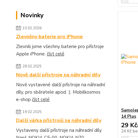
Novinky
10.02.2026
Zlevněny baterie pro iPhone
Zlevnili jsme všechny baterie pro přístroje
Apple iPhone.
číst celé
28.02.2025
Nově další přístroje na náhradní díly
Nově vystavené další přístroje na náhradní
díly, pro sběratele apod. :). Mobilkosmos
e-shop
číst celé
Samolep
19.02.2025
14 Plus
Další várka přístrojů na náhradní díly
29 Kč
Vystaveny další přístroje na náhradní díly.
24 Kč
be
Např. NOKIA C5-00, NOKIA N70,