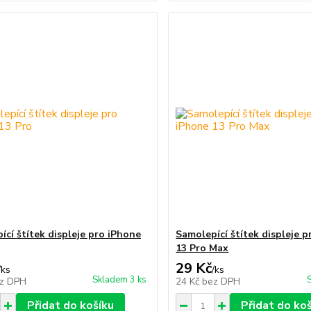
ící štítek displeje pro iPhone
Samolepící štítek displeje 
13 Pro Max
29 Kč
/
ks
/
ks
Skladem 3 ks
z DPH
24 Kč
bez DPH
Přidat do košíku
Přidat do ko