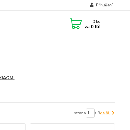
Přihlášení
0
ks
za
0 Kč
 XIAOMI
strana
z 3
další