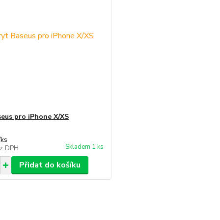
seus pro iPhone X/XS
/
ks
Skladem 1 ks
z DPH
Přidat do košíku