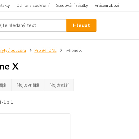
ntakty
Ochrana soukromí
Sledování zásilky
Vrácení zboží
Hledat
ryty / pouzdra
Pro iPHONE
iPhone X
ne X
jší
Nejlevnější
Nejdražší
1-1 z 1