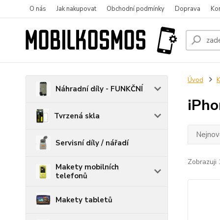
O nás
Jak nakupovat
Obchodní podmínky
Doprava
Ko
Úvod
K
Náhradní díly - FUNKČNÍ
iPho
Tvrzená skla
Nejnově
Servisní díly / nářadí
Zobrazuji 
Makety mobilních
telefonů
Makety tabletů