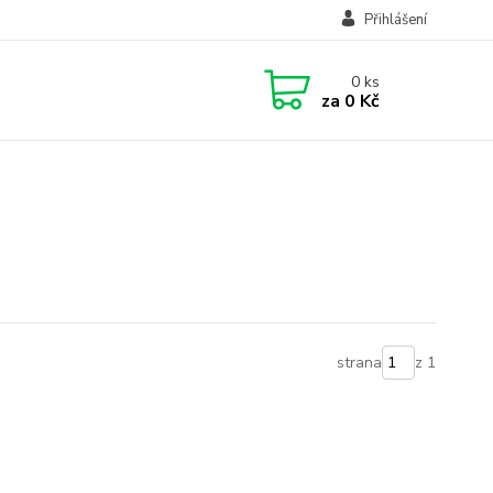
Přihlášení
0
ks
za
0 Kč
strana
z 1