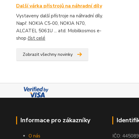
Další várka přístrojů na náhradní díly
Vystaveny další přístroje na náhradní díly.
Např. NOKIA C5-00, NOKIA N70,
ALCATEL 5061U ... atd. Mobilkosmos e-
shop
číst celé
Zobrazit všechny novinky
Informace pro zákazníky
Identifi
O nás
IČO: 44508