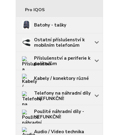
Pro IQOS
Batohy - tašky
Ostatní příslušenství k
mobilním telefonům
Příslušenství a periferie k
počítačům
Kabely / konektory různé
Telefony na náhradní díly
- NEFUNKČNÍ!
Použité náhradní díly -
NEFUNKČNÍ!
Audio / Video technika