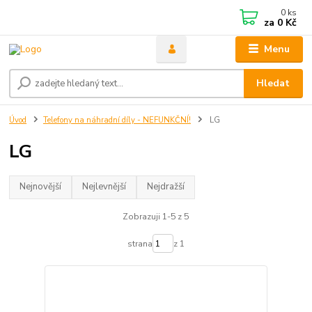
0
ks
za
0 Kč
Menu
Hledat
Úvod
Telefony na náhradní díly - NEFUNKČNÍ!
LG
LG
Nejnovější
Nejlevnější
Nejdražší
Zobrazuji 1-5 z 5
strana
z 1