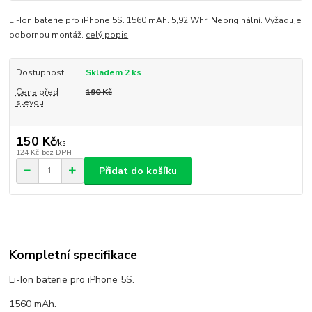
Li-Ion baterie pro iPhone 5S. 1560 mAh. 5,92 Whr. Neoriginální. Vyžaduje
odbornou montáž.
celý popis
Dostupnost
Skladem 2 ks
Cena před
190 Kč
slevou
150 Kč
/
ks
124 Kč
bez DPH
Přidat do košíku
Kompletní specifikace
Li-Ion baterie pro iPhone 5S.
1560 mAh.