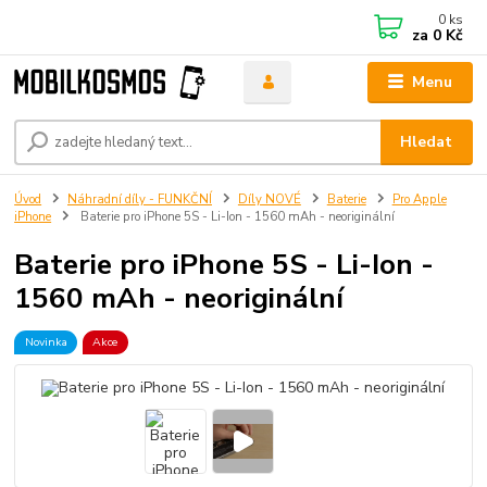
0
ks
za
0 Kč
Menu
Hledat
Úvod
Náhradní díly - FUNKČNÍ
Díly NOVÉ
Baterie
Pro Apple
iPhone
Baterie pro iPhone 5S - Li-Ion - 1560 mAh - neoriginální
Baterie pro iPhone 5S - Li-Ion -
1560 mAh - neoriginální
Novinka
Akce