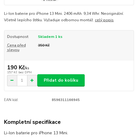
Li-Ion baterie pro iPhone 13 Mini. 2406 mAh. 9,34 Whr. Neoriginální.
Včetně lepícího štítku. Vyžaduje odbornou montáž.
celý popis
Dostupnost
Skladem 1 ks
Cena před
350 Kč
slevou
190 Kč
/
ks
157 Kč
bez DPH
Přidat do košíku
EAN kód:
8596311166945
Kompletní specifikace
Li-Ion baterie pro iPhone 13 Mini.