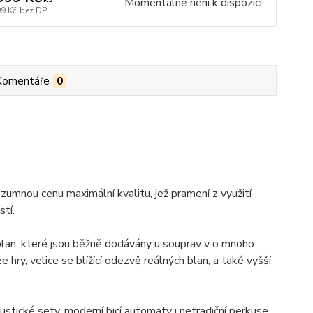
Momentálně není k dispozici
99 Kč
bez DPH
Komentáře
0
rozumnou cenu maximální kvalitu, jež pramení z využití
tí.
 blan, které jsou běžně dodávány u souprav v o mnoho
 hry, velice se blížící odezvě reálných blan, a také vyšší
kustické sety, moderní bicí automaty i netradiční perkuse,