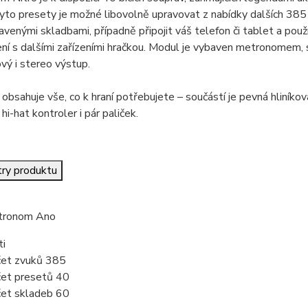
yto presety je možné libovolně upravovat z nabídky dalších 38
venými skladbami, případně připojit váš telefon či tablet a použí
ení s dalšími zařízeními hračkou. Modul je vybaven metronomem,
vý i stereo výstup.
obsahuje vše, co k hraní potřebujete – součástí je pevná hliníkov
hi-hat kontroler i pár paliček.
ry produktu
tronom
Ano
ti
et zvuků
385
et presetů
40
et skladeb
60