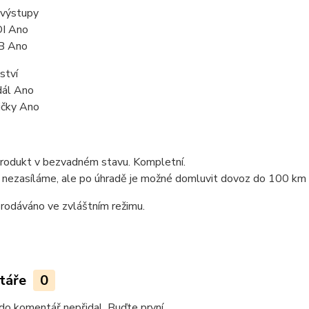
 výstupy
DI
Ano
B
Ano
ství
dál
Ano
ičky
Ano
produkt v bezvadném stavu. Kompletní.
nezasíláme, ale po úhradě je možné domluvit dovoz do 100 km o
prodáváno ve zvláštním režimu.
táře
0
do komentář nepřidal. Buďte první.