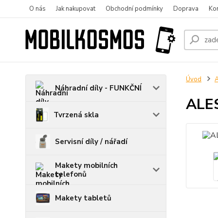
O nás
Jak nakupovat
Obchodní podmínky
Doprava
Ko
Úvod
A
Náhradní díly - FUNKČNÍ
ALES
Tvrzená skla
Servisní díly / nářadí
Makety mobilních
telefonů
Makety tabletů