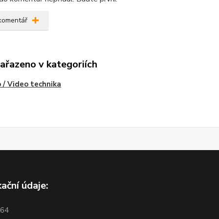
 komentář
zařazeno v kategoriích
 / Video technika
kační údaje:
964