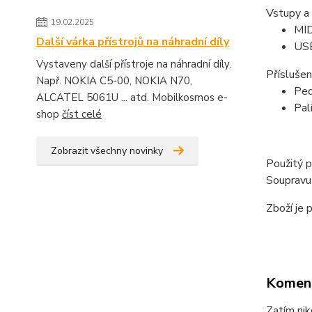
Vstupy a
19.02.2025
MI
Další várka přístrojů na náhradní díly
US
Vystaveny další přístroje na náhradní díly.
Příslušen
Např. NOKIA C5-00, NOKIA N70,
Pe
ALCATEL 5061U ... atd. Mobilkosmos e-
Pal
shop
číst celé
Zobrazit všechny novinky
Použitý 
Soupravu 
Zboží je 
Komen
Zatím nik