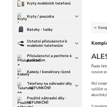
Kryty mobilních telefonů
Kryty / pouzdra
Kompl
Batohy - tašky
Ostatní příslušenství k
Komple
mobilním telefonům
ALES
Příslušenství a periferie k
počítačům
Řada Nitr
vysoce po
Kabely / konektory různé
Bicí soup
Telefony na náhradní díly
- NEFUNKČNÍ!
vyšších c
akustický 
Použité náhradní díly -
NEFUNKČNÍ!
S modulem