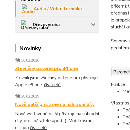
přičemž t
Audio / Video technika
přednasta
je propoj
Dřevovýroba
sluchátko
Souprava 
Novinky
pedálem, 
10.02.2026
Zlevněny baterie pro iPhone
Paramet
Zlevnili jsme všechny baterie pro přístroje
Funkce
Apple iPhone.
číst celé
Me
28.02.2025
Vlastnos
Nově další přístroje na náhradní díly
Poč
Nově vystavené další přístroje na náhradní
Poč
díly, pro sběratele apod. :). Mobilkosmos
Poč
e-shop
číst celé