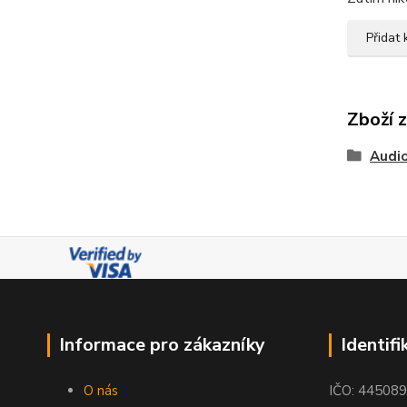
Přidat
Zboží 
Audio
Informace pro zákazníky
Identifi
O nás
IČO: 44508