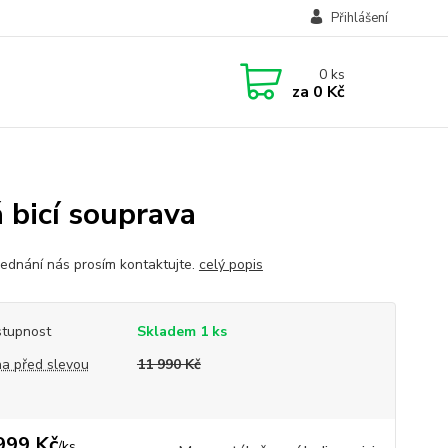
Přihlášení
0
ks
za
0 Kč
 bicí souprava
jednání nás prosím kontaktujte.
celý popis
tupnost
Skladem 1 ks
a před slevou
11 990 Kč
999 Kč
/
ks