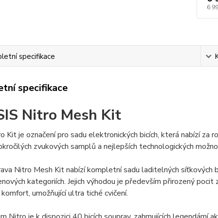
6 9
etní specifikace
tní specifikace
IS Nitro Mesh Kit
o Kit je označení pro sadu elektronických bicích, která nabízí za 
kročilých zvukových samplů a nejlepších technologických možnos
rava Nitro Mesh Kit nabízí kompletní sadu laditelných síťkových
enových kategoriích. Jejich výhodou je především přirozený pocit ze
komfort, umožňující ultra tiché cvičení.
 Nitro je k dispozici 40 bicích souprav, zahrnujících legendární a