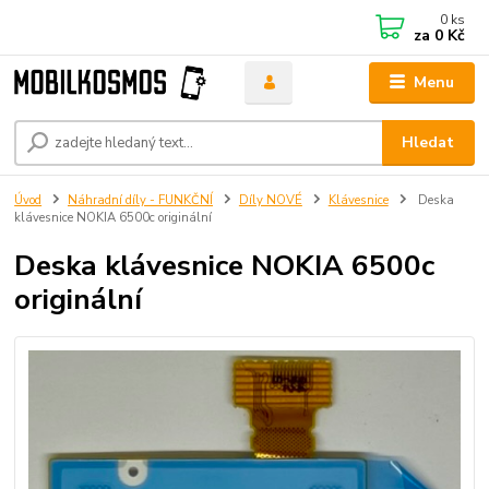
0
ks
za
0 Kč
Menu
Hledat
Úvod
Náhradní díly - FUNKČNÍ
Díly NOVÉ
Klávesnice
Deska
klávesnice NOKIA 6500c originální
Deska klávesnice NOKIA 6500c
originální