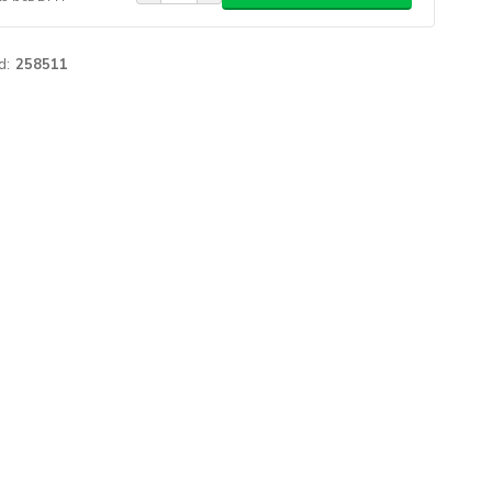
d:
258511