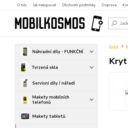
O nás
Jak nakupovat
Obchodní podmínky
Doprava
Ko
Úvod
K
Náhradní díly - FUNKČNÍ
Kryt
Tvrzená skla
Servisní díly / nářadí
Makety mobilních
telefonů
Makety tabletů