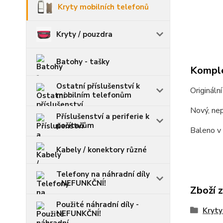
Kryty mobilních telefonů
Kryty / pouzdra
Batohy - tašky
Komple
Ostatní příslušenství k
Origináln
mobilním telefonům
Nový, nep
Příslušenství a periferie k
počítačům
Baleno v 
Kabely / konektory různé
Telefony na náhradní díly
- NEFUNKČNÍ!
Zboží 
Použité náhradní díly -
Kryty
NEFUNKČNÍ!