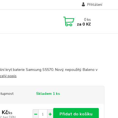
Přihlášení
0
ks
za
0 Kč
ální kryt baterie Samsung S5570. Nový, nepoužitý. Baleno v
celý popis
tupnost
Skladem 1 ks
 Kč
/
ks
Přidat do košíku
Kč
bez DPH