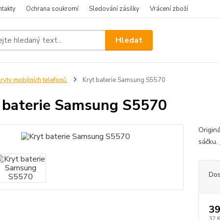
ntakty
Ochrana soukromí
Sledování zásilky
Vrácení zboží
Hledat
ryty mobilních telefonů
Kryt baterie Samsung S5570
 baterie Samsung S5570
Origin
sáčku.
Dos
39
32 