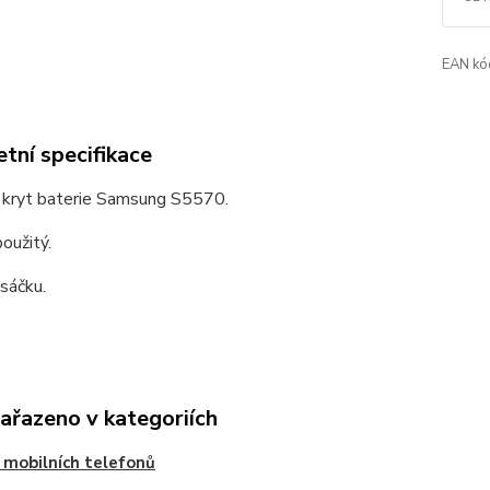
EAN kó
tní specifikace
í kryt baterie Samsung S5570.
oužitý.
sáčku.
zařazeno v kategoriích
 mobilních telefonů