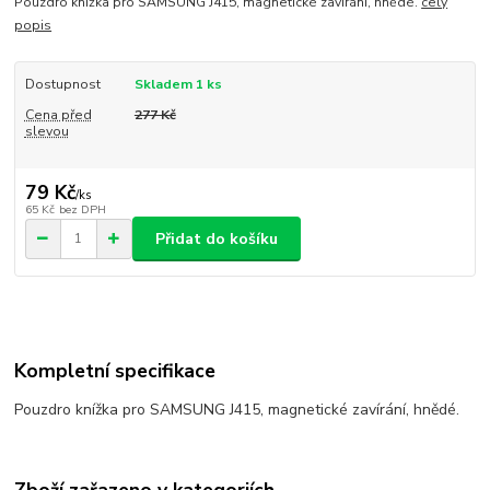
Pouzdro knížka pro SAMSUNG J415, magnetické zavírání, hnědé.
celý
popis
Dostupnost
Skladem 1 ks
Cena před
277 Kč
slevou
79 Kč
/
ks
65 Kč
bez DPH
Přidat do košíku
Kompletní specifikace
Pouzdro knížka pro SAMSUNG J415, magnetické zavírání, hnědé.