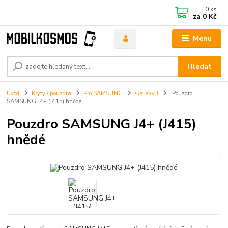
0
ks
za
0 Kč
Menu
Hledat
Úvod
Kryty / pouzdra
Pro SAMSUNG
Galaxy J
Pouzdro
SAMSUNG J4+ (J415) hnědé
Pouzdro SAMSUNG J4+ (J415)
hnědé