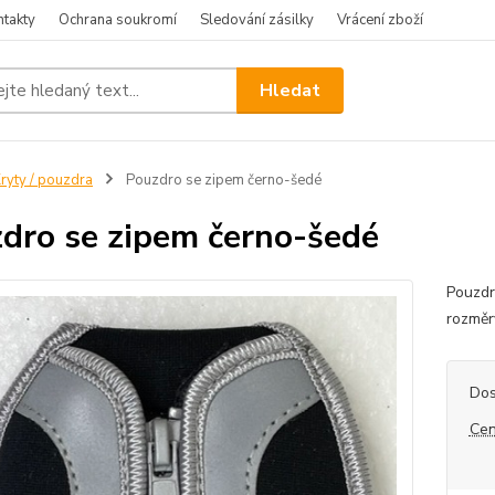
ntakty
Ochrana soukromí
Sledování zásilky
Vrácení zboží
Hledat
ryty / pouzdra
Pouzdro se zipem černo-šedé
dro se zipem černo-šedé
Pouzdr
rozměr
Dos
Cen