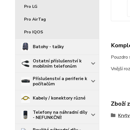
Pro LG
Pro AirTag
Pro IQOS
Komple
Batohy - tašky
Pouzdro s
Ostatní příslušenství k
mobilním telefonům
Vnější ro
Příslušenství a periferie k
počítačům
Kabely / konektory různé
Zboží 
Telefony na náhradní díly
Kryty
- NEFUNKČNÍ!