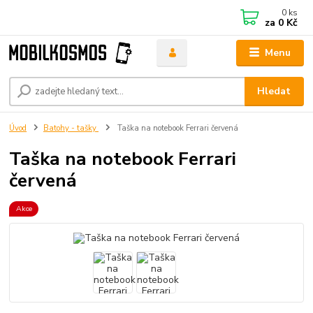
0
ks
za
0 Kč
Menu
Hledat
Úvod
Batohy - tašky
Taška na notebook Ferrari červená
Taška na notebook Ferrari
červená
Akce