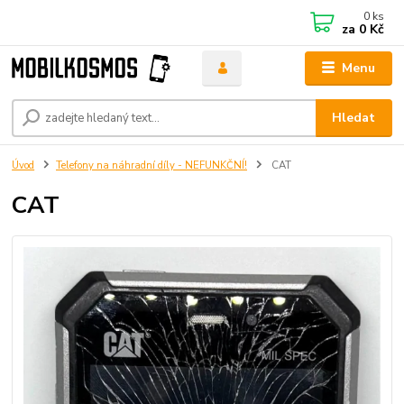
0
ks
za
0 Kč
Menu
Hledat
Úvod
Telefony na náhradní díly - NEFUNKČNÍ!
CAT
CAT