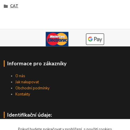
CAT
Informace pro zákazníky
O nás
Jak nakupovat
Obchodní podmínky
Kontakty
Identifikační údaje:
IČO: 44508964
Pokud budete pokračovat v prohlížení, s použití cookies