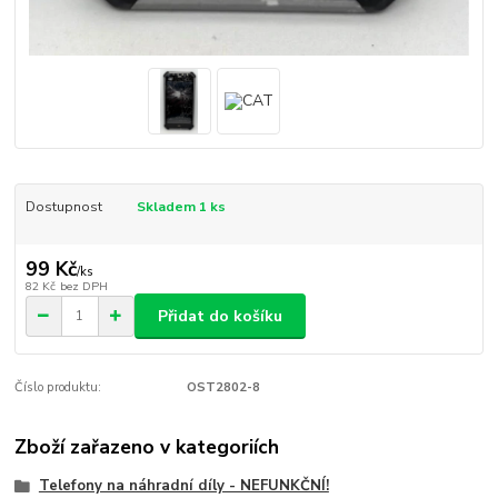
Dostupnost
Skladem 1 ks
99 Kč
/
ks
82 Kč
bez DPH
Přidat do košíku
Číslo produktu:
OST2802-8
Zboží zařazeno v kategoriích
Telefony na náhradní díly - NEFUNKČNÍ!