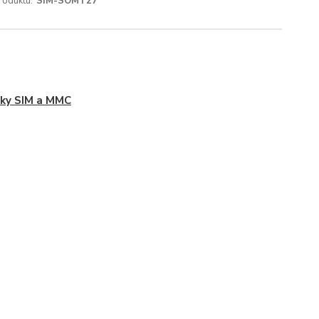
roduktu:
SIM-SOMT27
ky SIM a MMC