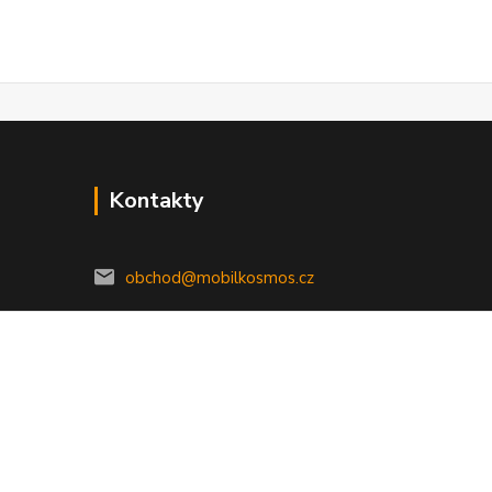
Kontakty
obchod@mobilkosmos.cz
Vytvořeno na
Eshop-rychle.cz