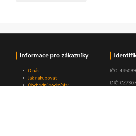
Informace pro zákazníky
Identifi
O nás
IČO: 44508
Jak nakupovat
DIČ: CZ730
Obchodní podmínky
Kontakty
© Pem 2022-2026