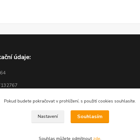
kační údaje:
964
7132767
Pokud budete pokračovat v prohlížení, s použití cookies souhlasíte.
Souhlasím
Nastavení
Souhlas můžete odmítnout
zde
.