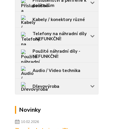
Příslušenství a periferie k
počítačům
Kabely / konektory různé
Telefony na náhradní díly
- NEFUNKČNÍ!
Použité náhradní díly -
NEFUNKČNÍ!
Audio / Video technika
Dřevovýroba
Novinky
10.02.2026