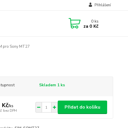
Přihlášení
0
ks
za
0 Kč
IM pro Sony MT27
tupnost
Skladem 1 ks
 Kč
/
ks
Přidat do košíku
Kč
bez DPH