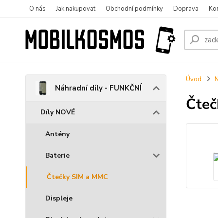
O nás
Jak nakupovat
Obchodní podmínky
Doprava
Ko
Úvod
N
Náhradní díly - FUNKČNÍ
Čteč
Díly NOVÉ
Antény
Baterie
Čtečky SIM a MMC
Displeje