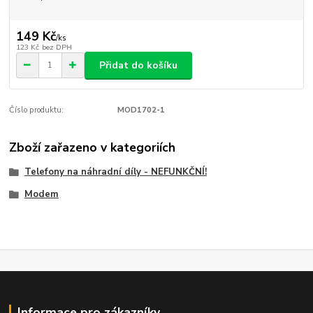
149 Kč
/
ks
123 Kč
bez DPH
Přidat do košíku
Číslo produktu:
MOD1702-1
Zboží zařazeno v kategoriích
Telefony na náhradní díly - NEFUNKČNÍ!
Modem
Informace pro zákazníky