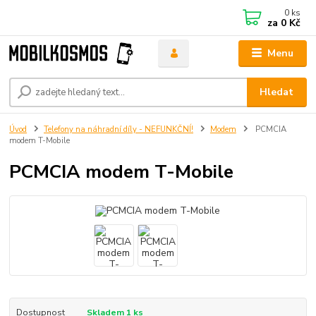
0
ks
za
0 Kč
Menu
Hledat
Úvod
Telefony na náhradní díly - NEFUNKČNÍ!
Modem
PCMCIA
modem T-Mobile
PCMCIA modem T-Mobile
Dostupnost
Skladem 1 ks