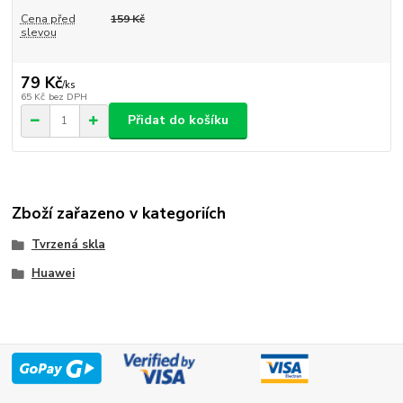
Cena před
159 Kč
slevou
79 Kč
/
ks
65 Kč
bez DPH
Přidat do košíku
Zboží zařazeno v kategoriích
Tvrzená skla
Huawei